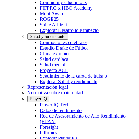
Community Champions
FIFPRO x HBO Academy
Merit Awards
ROGE25
Shine A Light
Explorar Desarrollo e impacto
Salud y rendimiento
Conmociones cerebrales
Estudio Drake de Fútbol
Clima extremo
Salud cardíaca
Salud mental
Proyecto ACL
Seguimiento de la carga de trabajo
Explorar Salud y rendimiento
Representación legal
Normativa sobre maternidad
Player IQ
Player IQ Tech
Datos de rendimiento
Red de Asesoramiento de Alto Rendimiento
(HPAN)
Foresight
Informes
Explorar Player IQ