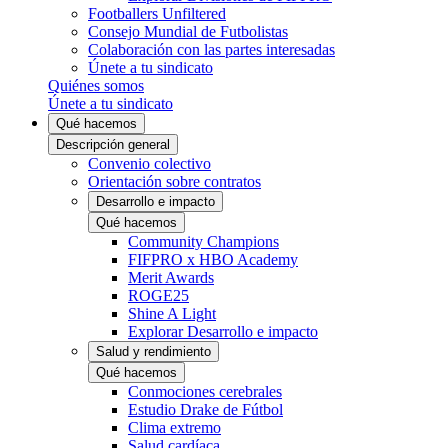
Footballers Unfiltered
Consejo Mundial de Futbolistas
Colaboración con las partes interesadas
Únete a tu sindicato
Quiénes somos
Únete a tu sindicato
Qué hacemos
Descripción general
Convenio colectivo
Orientación sobre contratos
Desarrollo e impacto
Qué hacemos
Community Champions
FIFPRO x HBO Academy
Merit Awards
ROGE25
Shine A Light
Explorar Desarrollo e impacto
Salud y rendimiento
Qué hacemos
Conmociones cerebrales
Estudio Drake de Fútbol
Clima extremo
Salud cardíaca