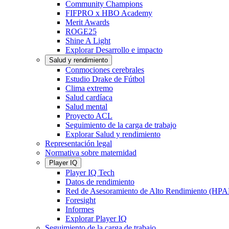
Community Champions
FIFPRO x HBO Academy
Merit Awards
ROGE25
Shine A Light
Explorar Desarrollo e impacto
Salud y rendimiento
Conmociones cerebrales
Estudio Drake de Fútbol
Clima extremo
Salud cardíaca
Salud mental
Proyecto ACL
Seguimiento de la carga de trabajo
Explorar Salud y rendimiento
Representación legal
Normativa sobre maternidad
Player IQ
Player IQ Tech
Datos de rendimiento
Red de Asesoramiento de Alto Rendimiento (HP
Foresight
Informes
Explorar Player IQ
Seguimiento de la carga de trabajo