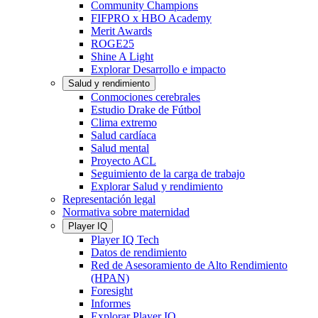
Community Champions
FIFPRO x HBO Academy
Merit Awards
ROGE25
Shine A Light
Explorar Desarrollo e impacto
Salud y rendimiento
Conmociones cerebrales
Estudio Drake de Fútbol
Clima extremo
Salud cardíaca
Salud mental
Proyecto ACL
Seguimiento de la carga de trabajo
Explorar Salud y rendimiento
Representación legal
Normativa sobre maternidad
Player IQ
Player IQ Tech
Datos de rendimiento
Red de Asesoramiento de Alto Rendimiento
(HPAN)
Foresight
Informes
Explorar Player IQ