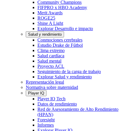
Community Champions
FIFPRO x HBO Academy
Merit Awards
ROGE25
Shine A Light
Explorar Desarrollo e impacto
Salud y rendimiento
Conmociones cerebrales
Estudio Drake de Fútbol
Clima extremo
Salud cardíaca
Salud mental
Proyecto ACL
Seguimiento de la carga de trabajo
Explorar Salud y rendimiento
Representación legal
Normativa sobre maternidad
Player IQ
Player IQ Tech
Datos de rendimiento
Red de Asesoramiento de Alto Rendimiento
(HPAN)
Foresight
Informes
Explorar Player IQ