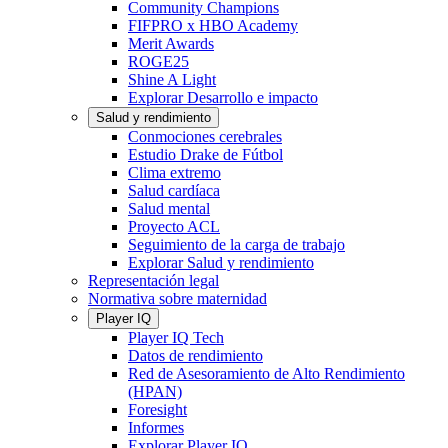
Community Champions
FIFPRO x HBO Academy
Merit Awards
ROGE25
Shine A Light
Explorar Desarrollo e impacto
Salud y rendimiento
Conmociones cerebrales
Estudio Drake de Fútbol
Clima extremo
Salud cardíaca
Salud mental
Proyecto ACL
Seguimiento de la carga de trabajo
Explorar Salud y rendimiento
Representación legal
Normativa sobre maternidad
Player IQ
Player IQ Tech
Datos de rendimiento
Red de Asesoramiento de Alto Rendimiento
(HPAN)
Foresight
Informes
Explorar Player IQ