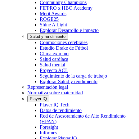
Community Champions
FIFPRO x HBO Academy
Merit Awards
ROGE25
Shine A Light
Explorar Desarrollo e impacto
Salud y rendimiento
Conmociones cerebrales
Estudio Drake de Fútbol
Clima extremo
Salud cardíaca
Salud mental
Proyecto ACL
Seguimiento de la carga de trabajo
Explorar Salud y rendimiento
Representación legal
Normativa sobre maternidad
Player IQ
Player IQ Tech
Datos de rendimiento
Red de Asesoramiento de Alto Rendimiento
(HPAN)
Foresight
Informes
Explorar Player IQ