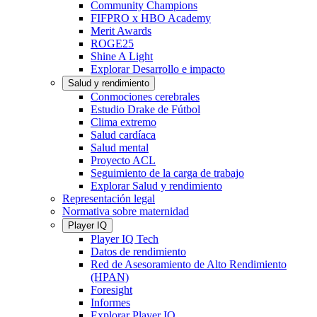
Community Champions
FIFPRO x HBO Academy
Merit Awards
ROGE25
Shine A Light
Explorar Desarrollo e impacto
Salud y rendimiento
Conmociones cerebrales
Estudio Drake de Fútbol
Clima extremo
Salud cardíaca
Salud mental
Proyecto ACL
Seguimiento de la carga de trabajo
Explorar Salud y rendimiento
Representación legal
Normativa sobre maternidad
Player IQ
Player IQ Tech
Datos de rendimiento
Red de Asesoramiento de Alto Rendimiento
(HPAN)
Foresight
Informes
Explorar Player IQ