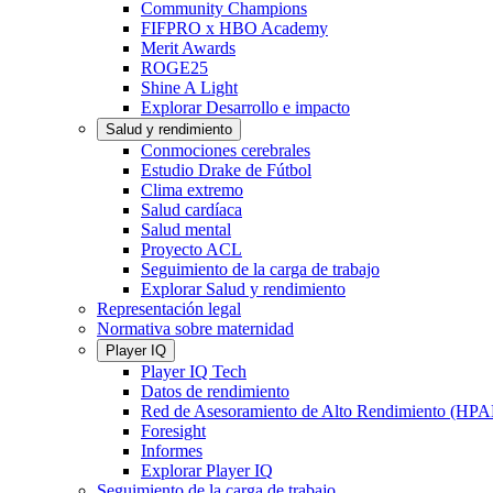
Community Champions
FIFPRO x HBO Academy
Merit Awards
ROGE25
Shine A Light
Explorar Desarrollo e impacto
Salud y rendimiento
Conmociones cerebrales
Estudio Drake de Fútbol
Clima extremo
Salud cardíaca
Salud mental
Proyecto ACL
Seguimiento de la carga de trabajo
Explorar Salud y rendimiento
Representación legal
Normativa sobre maternidad
Player IQ
Player IQ Tech
Datos de rendimiento
Red de Asesoramiento de Alto Rendimiento (HP
Foresight
Informes
Explorar Player IQ
Seguimiento de la carga de trabajo