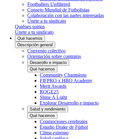
Footballers Unfiltered
Consejo Mundial de Futbolistas
Colaboración con las partes interesadas
Únete a tu sindicato
Quiénes somos
Únete a tu sindicato
Qué hacemos
Descripción general
Convenio colectivo
Orientación sobre contratos
Desarrollo e impacto
Qué hacemos
Community Champions
FIFPRO x HBO Academy
Merit Awards
ROGE25
Shine A Light
Explorar Desarrollo e impacto
Salud y rendimiento
Qué hacemos
Conmociones cerebrales
Estudio Drake de Fútbol
Clima extremo
Salud cardíaca