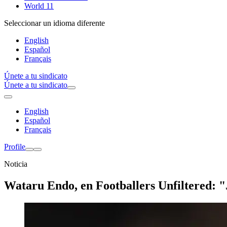
World 11
Seleccionar un idioma diferente
English
Español
Français
Únete a tu sindicato
Únete a tu sindicato
English
Español
Français
Profile
Noticia
Wataru Endo, en Footballers Unfiltered: 