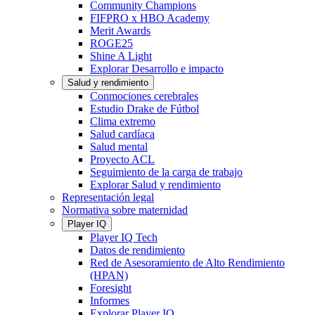
Community Champions
FIFPRO x HBO Academy
Merit Awards
ROGE25
Shine A Light
Explorar Desarrollo e impacto
Salud y rendimiento
Conmociones cerebrales
Estudio Drake de Fútbol
Clima extremo
Salud cardíaca
Salud mental
Proyecto ACL
Seguimiento de la carga de trabajo
Explorar Salud y rendimiento
Representación legal
Normativa sobre maternidad
Player IQ
Player IQ Tech
Datos de rendimiento
Red de Asesoramiento de Alto Rendimiento
(HPAN)
Foresight
Informes
Explorar Player IQ